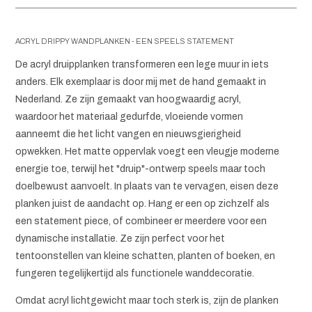
ACRYL DRIPPY WANDPLANKEN - EEN SPEELS STATEMENT
De acryl druipplanken transformeren een lege muur in iets
anders. Elk exemplaar is door mij met de hand gemaakt in
Nederland. Ze zijn gemaakt van hoogwaardig acryl,
waardoor het materiaal gedurfde, vloeiende vormen
aanneemt die het licht vangen en nieuwsgierigheid
opwekken. Het matte oppervlak voegt een vleugje moderne
energie toe, terwijl het "druip"-ontwerp speels maar toch
doelbewust aanvoelt. In plaats van te vervagen, eisen deze
planken juist de aandacht op. Hang er een op zichzelf als
een statement piece, of combineer er meerdere voor een
dynamische installatie. Ze zijn perfect voor het
tentoonstellen van kleine schatten, planten of boeken, en
fungeren tegelijkertijd als functionele wanddecoratie.
Omdat acryl lichtgewicht maar toch sterk is, zijn de planken