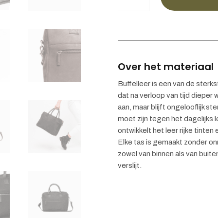
bag
·
leather
aantal
Over het materiaal
Buffelleer is een van de sterks
dat na verloop van tijd dieper 
aan, maar blijft ongelooflijk s
moet zijn tegen het dagelijks l
ontwikkelt het leer rijke tinte
Elke tas is gemaakt zonder onn
zowel van binnen als van buiten 
verslijt.