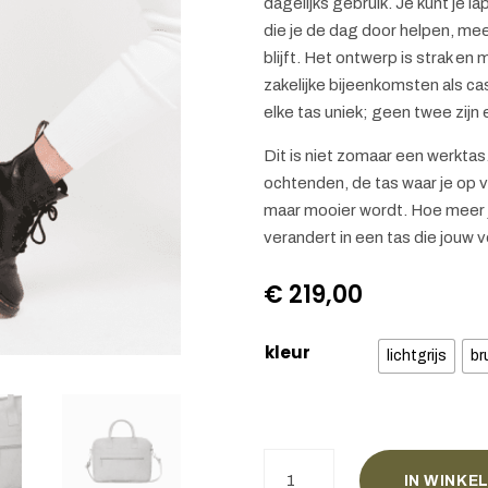
dagelijks gebruik. Je kunt je
die je de dag door helpen, me
blijft. Het ontwerp is strak en 
zakelijke bijeenkomsten als cas
elke tas uniek; geen twee zijn
Dit is niet zomaar een werktas
ochtenden, de tas waar je op ve
maar mooier wordt. Hoe meer je
verandert in een tas die jouw v
€
219,00
kleur
lichtgrijs
br
Business
IN WINKE