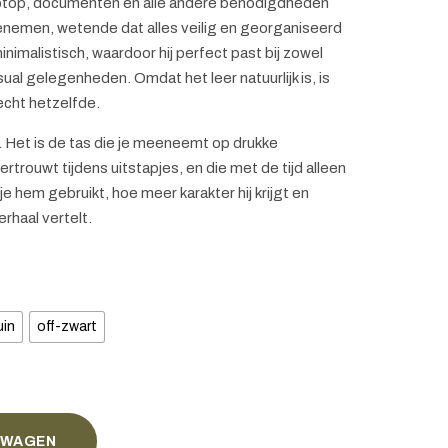
 laptop, documenten en alle andere benodigdheden
enemen, wetende dat alles veilig en georganiseerd
minimalistisch, waardoor hij perfect past bij zowel
ual gelegenheden. Omdat het leer natuurlijk is, is
 echt hetzelfde.
. Het is de tas die je meeneemt op drukke
rtrouwt tijdens uitstapjes, en die met de tijd alleen
 hem gebruikt, hoe meer karakter hij krijgt en
erhaal vertelt.
uin
off-zwart
LWAGEN